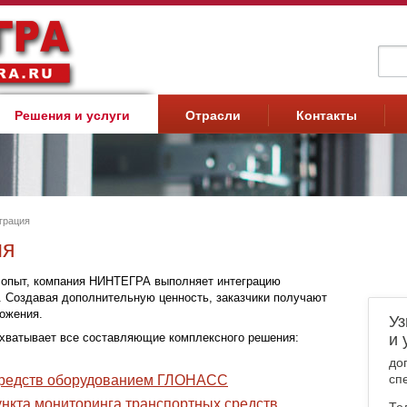
Фо
Решения и услуги
Отрасли
Контакты
грация
ия
 опыт, компания НИНТЕГРА выполняет интеграцию
. Создавая дополнительную ценность, заказчики получают
ожения.
Уз
хватывает все составляющие комплексного решения:
и 
до
сп
средств оборудованием ГЛОНАСС
ункта мониторинга транспортных средств