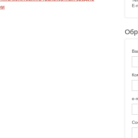
Те
E-m
ии
Обр
Ва
Ко
e-
Со