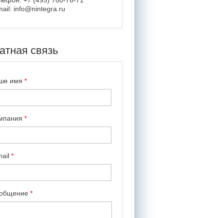
лефон: +7 (495) 780-76-71
ail: info@nintegra.ru
атная связь
ше имя
*
мпания
*
mail
*
общение
*