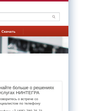
Поиск
рма поиска
Скачать
найте больше о решениях
услугах НИНТЕГРА
говоритесь о встрече со
ециалистом по телефону