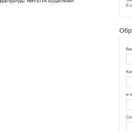
Те
инфраструктуры НИНТЕГРА осуществляет:
E-m
Обр
Ва
Ко
e-
Со