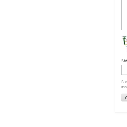
Ка
Вве
кар