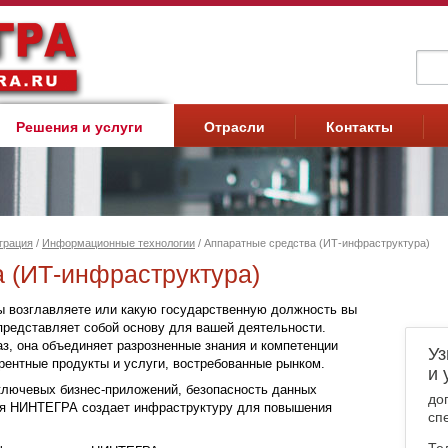
Фо
Решения и услуги
Отрасли
Контакты
грация
/
Информационные технологии
/ Аппаратные средства (ИТ-инфраструктура)
 (ИТ-инфраструктура)
 вы возглавляете или какую государственную должность вы
представляет собой основу для вашей деятельности.
з, она объединяет разрозненные знания и компетенции
Уз
урентные продукты и услуги, востребованные рынком.
и 
ключевых бизнес-приложений, безопасность данных
до
ия НИНТЕГРА создает инфраструктуру для повышения
сп