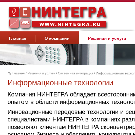
Главная
О компании
Решения и услуги
Главная
/
Решения и услуги
/
Системная интеграция
/ Информационные технол
Вы здесь
Информационные технологии
Компания НИНТЕГРА обладает всесторонним
опытом в области информационных техноло
Инновационные передовые технологии и ре
специалистами НИНТЕГРА в компаниях разл
позволяют клиентам НИНТЕГРА сконцентрир
основном бизнесе и обеспечить конкурентн